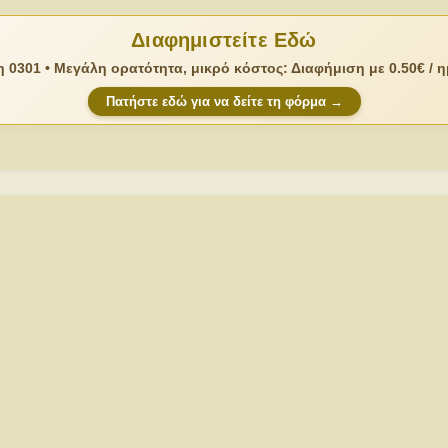
Διαφημιστείτε Εδώ
 0301 • Μεγάλη ορατότητα, μικρό κόστος: Διαφήμιση με 0.50€ / 
Πατήστε εδώ για να δείτε τη φόρμα →