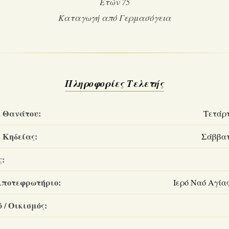
Ετών 75
Καταγωγή από Γερμασόγεια
Πληροφορίες Τελετής
 Θανάτου:
Τετάρτ
 Κηδείας:
Σάββατο
ς:
Αποτεφρωτήριο:
Ιερό Ναό Αγία
 / Οικισμός: