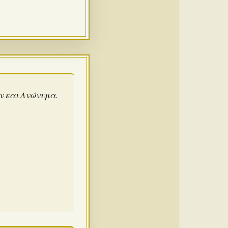
άν και Ανώνυμα.