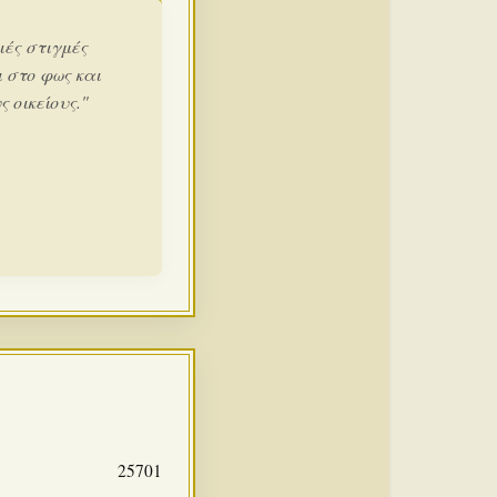
ιές στιγμές
 στο φως και
 οικείους."
25701