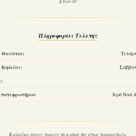
Ετών 87
Πληροφορίες Τελετής
 Θανάτου:
Τετάρτ
 Κηδείας:
Σάββατο
ς:
Αποτεφρωτήριο:
Ιερό Ναό 
Καλούμε όσους τιμούν τη μνήμη της όπως παραστούν.