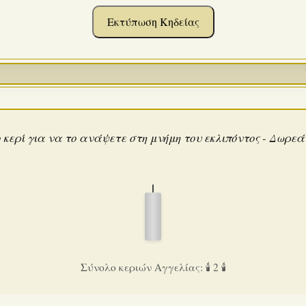
Εκτύπωση Κηδείας
 κερί για να το ανάψετε στη μνήμη του εκλιπόντος - Δωρε
Σύνολο κεριών Αγγελίας: 🕯️ 2 🕯️