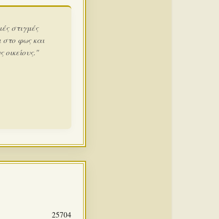
ιές στιγμές
 στο φως και
 οικείους."
25704