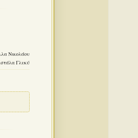
ύλλα Νικολάου
ιστάλα Γλυκύ