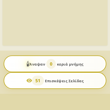
🕯️
0
Άναψαν
κεριά μνήμης
51
Επισκέψεις Σελίδας