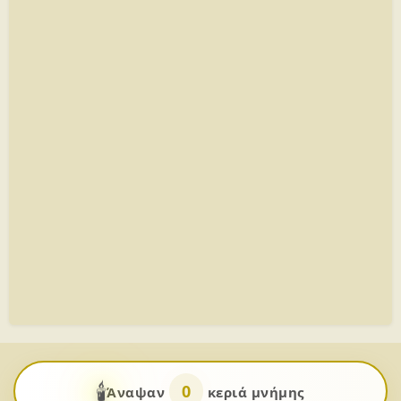
🕯️
0
Άναψαν
κεριά μνήμης