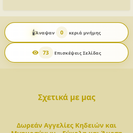
🕯️
0
Άναψαν
κεριά μνήμης
73
Επισκέψεις Σελίδας
Σχετικά με μας
Δωρεάν Αγγελίες Κηδειών και