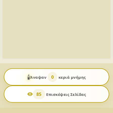
🕯️
0
Άναψαν
κεριά μνήμης
85
Επισκέψεις Σελίδας