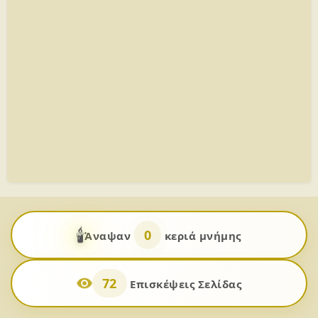
🕯️
0
Άναψαν
κεριά μνήμης
72
Επισκέψεις Σελίδας