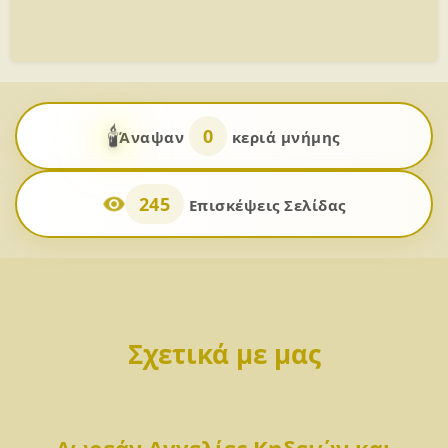
🕯️
0
Άναψαν
κεριά μνήμης
245
Επισκέψεις Σελίδας
Σχετικά με μας
Δωρεάν Αγγελίες Κηδειών και