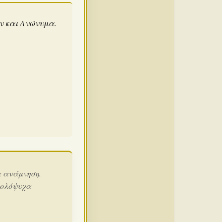
άν και Ανώνυμα.
α ανάμνηση.
 ολόψυχα