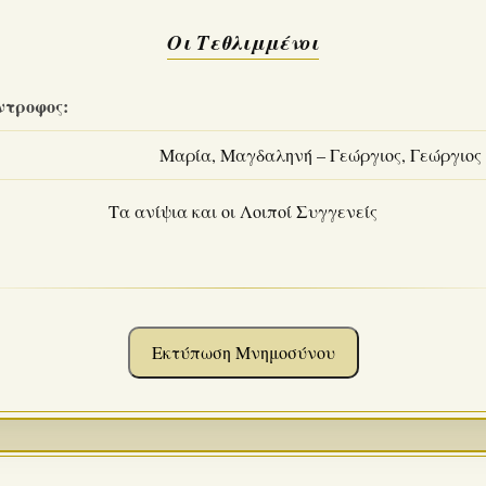
Οι Τεθλιμμένοι
ντροφος:
Μαρία, Μαγδαληνή – Γεώργιος, Γεώργιος
Τα ανίψια και οι Λοιποί Συγγενείς
Εκτύπωση Μνημοσύνου