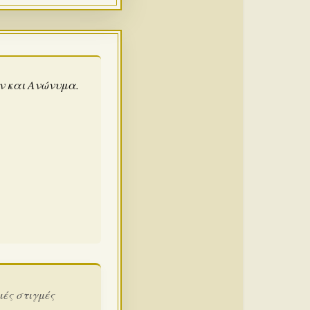
άν και Ανώνυμα.
ιές στιγμές