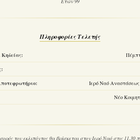
Ετών 99
Πληροφορίες Τελετής
 Κηδείας:
Πέμπτη
ς:
Αποτεφρωτήριο:
Ιερό Ναό Αναστάσεως
Νέο Κοιμητ
σορός του εκλιπόντος θα βρίσκεται στον Ιερό Ναό στις 11.30 π