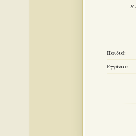
Η 
Παιδιά:
Εγγόνια: