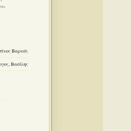
ου.
τίνος Βαρνάς
ργος, Βασίλης