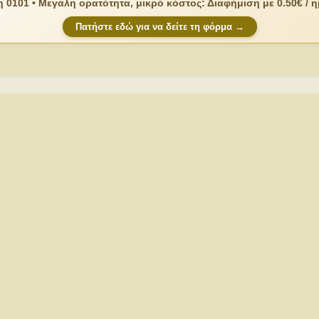
 0101 • Μεγάλη ορατότητα, μικρό κόστος: Διαφήμιση με 0.50€ / 
Πατήστε εδώ για να δείτε τη φόρμα →