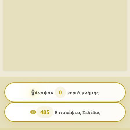
🕯️
0
Άναψαν
κεριά μνήμης
485
Επισκέψεις Σελίδας