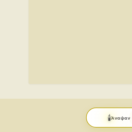
🕯️
Άναψαν