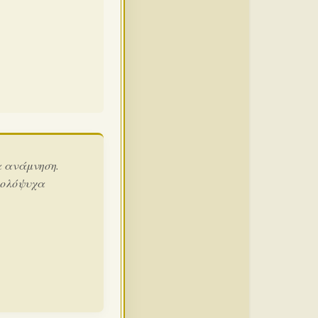
α ανάμνηση.
 ολόψυχα