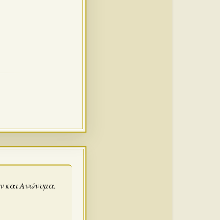
άν και Ανώνυμα.