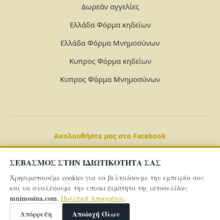
Δωρεάν αγγελίες
Ελλάδα Φόρμα κηδείων
Ελλάδα Φόρμα Μνημοσύνων
Κυπρος Φόρμα κηδείων
Κυπρος Φόρμα Μνημοσύνων
Ακολουθήστε μας στο Facebook
ΣΕΒΑΣΜΟΣ ΣΤΗΝ ΙΔΙΩΤΙΚΟΤΗΤΑ ΣΑΣ
Χρησιμοποιούμε cookies για να βελτιώσουμε την εμπειρία σας
και να αναλύσουμε την επισκεψιμότητα της ιστοσελίδας
mnimosina.com
.
Πολιτική Απορρήτου
.
© 2026 Powered By
mnimosina.com -
Πολιτική Απορρήτου
Απόρριψη
Αποδοχή Όλων
-
Όροι και Προϋποθέσεις -
Γενικό Aρχείo