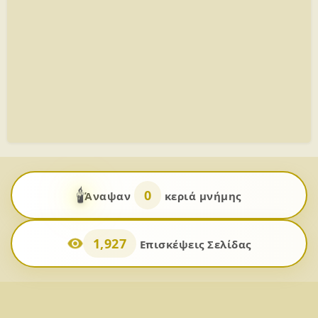
🕯️
0
Άναψαν
κεριά μνήμης
1,927
Επισκέψεις Σελίδας