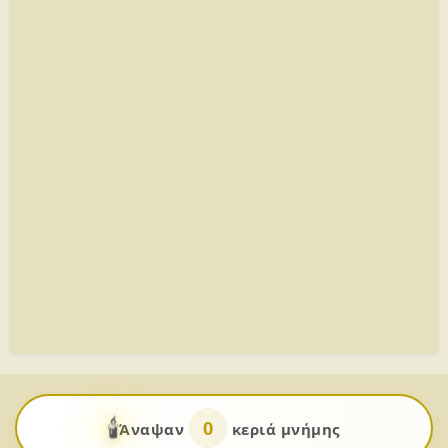
🕯️
0
Άναψαν
κεριά μνήμης