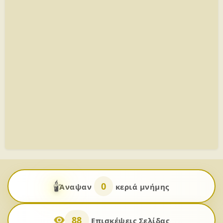
🕯️
0
Άναψαν
κεριά μνήμης
88
Επισκέψεις Σελίδας