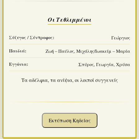
Οι Τεθλιμμένοι
Σύζυγος / Σύντροφος:
Γεώργιος
Παιδιά:
Ζωή – Παύλος, Μιχάλης/Ιωακείμ – Μαρία
Εγγόνια:
Σπύρος, Γεωργία, Χρύσα
Τα αδέλφια, τα ανίψια, οι λοιποί συγγενείς
Εκτύπωση Κηδείας