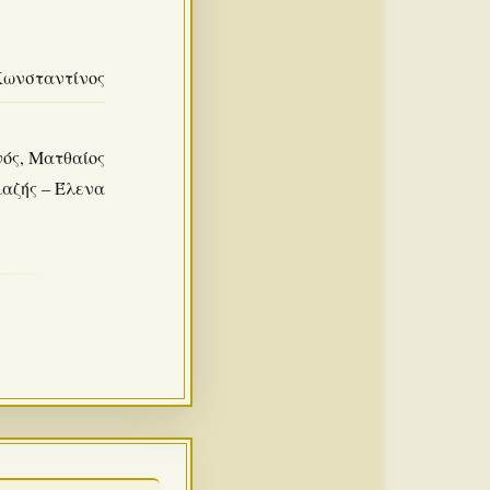
ωνσταντίνος
νός, Ματθαίος
αζής – Έλενα