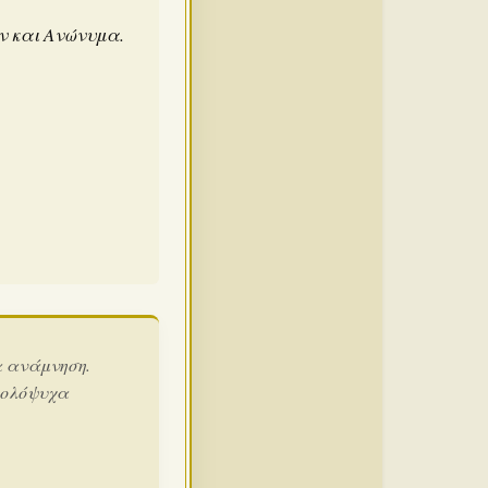
άν και Ανώνυμα.
α ανάμνηση.
 ολόψυχα