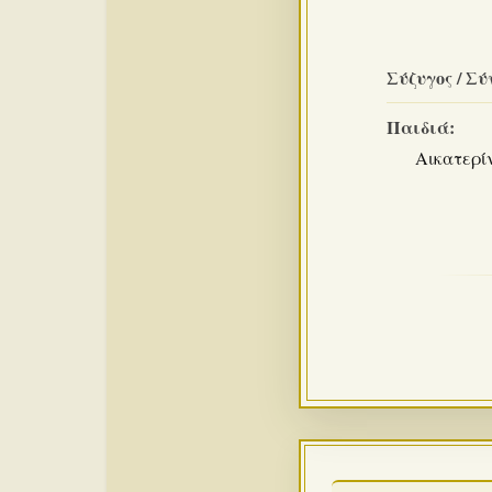
Σύζυγος / Σύ
Παιδιά:
Αικατερί