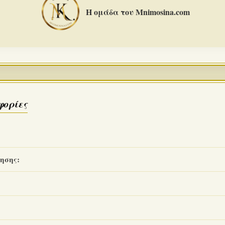
Η ομάδα του Mnimosina.com
φορίες
ησης: