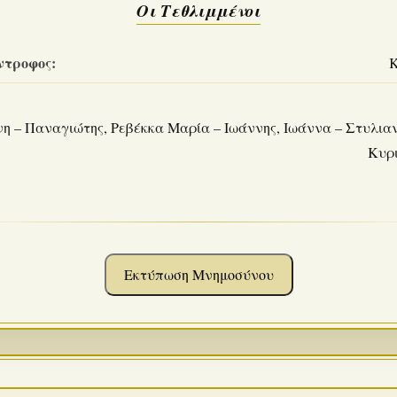
Οι Τεθλιμμένοι
ντροφος:
Κ
νη – Παναγιώτης, Ρεβέκκα Μαρία – Ιωάννης, Ιωάννα – Στυλια
Κυρι
Εκτύπωση Μνημοσύνου