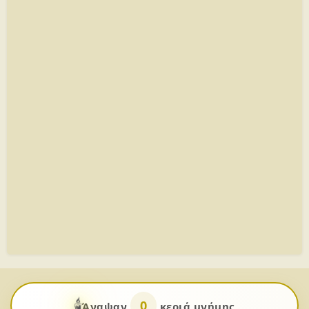
🕯️
0
Άναψαν
κεριά μνήμης