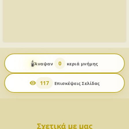
🕯️
0
Άναψαν
κεριά μνήμης
117
Επισκέψεις Σελίδας
Σχετικά με μας