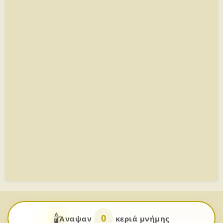
🕯️
0
Άναψαν
κεριά μνήμης