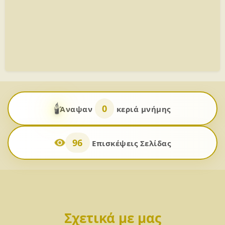
🕯️
0
Άναψαν
κεριά μνήμης
96
Επισκέψεις Σελίδας
Σχετικά με μας