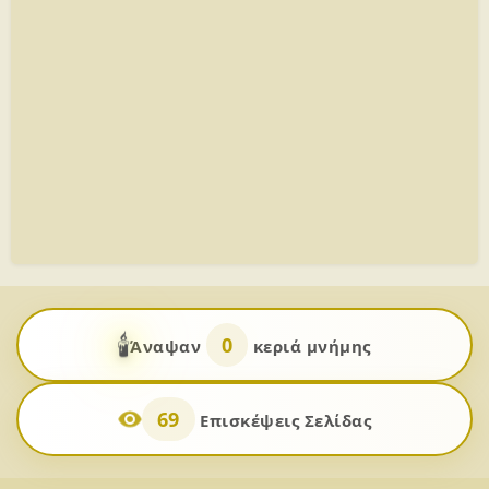
🕯️
0
Άναψαν
κεριά μνήμης
69
Επισκέψεις Σελίδας