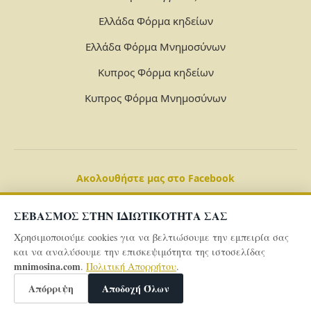
Ελλάδα Φόρμα κηδείων
Ελλάδα Φόρμα Μνημοσύνων
Κυπρος Φόρμα κηδείων
Κυπρος Φόρμα Μνημοσύνων
Ακολουθήστε μας στο Facebook
ΣΕΒΑΣΜΟΣ ΣΤΗΝ ΙΔΙΩΤΙΚΟΤΗΤΑ ΣΑΣ
Χρησιμοποιούμε cookies για να βελτιώσουμε την εμπειρία σας
και να αναλύσουμε την επισκεψιμότητα της ιστοσελίδας
mnimosina.com
.
Πολιτική Απορρήτου
.
© 2026 Powered By
mnimosina.com -
Πολιτική Απορρήτου
Απόρριψη
Αποδοχή Όλων
-
Όροι και Προϋποθέσεις -
Γενικό Aρχείo