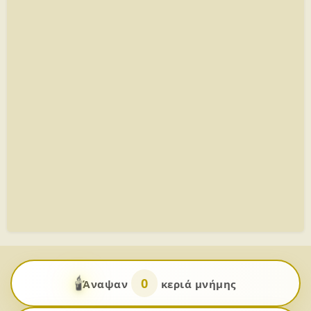
🕯️
0
Άναψαν
κεριά μνήμης