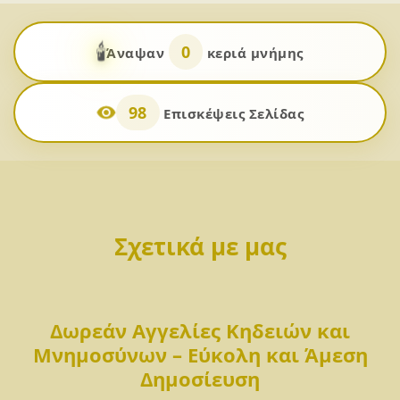
🕯️
0
Άναψαν
κεριά μνήμης
98
Επισκέψεις Σελίδας
Σχετικά με μας
Δωρεάν Αγγελίες Κηδειών και
Μνημοσύνων – Εύκολη και Άμεση
Δημοσίευση