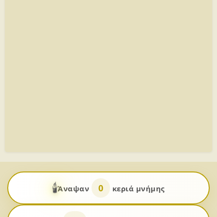
🕯️
0
Άναψαν
κεριά μνήμης