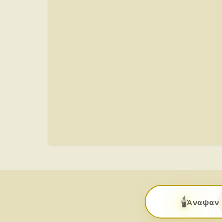
🕯️
Άναψαν