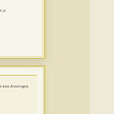
μ.μ.
άν και Ανώνυμα.