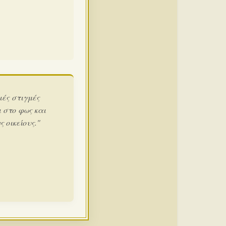
ιές στιγμές
 στο φως και
 οικείους."