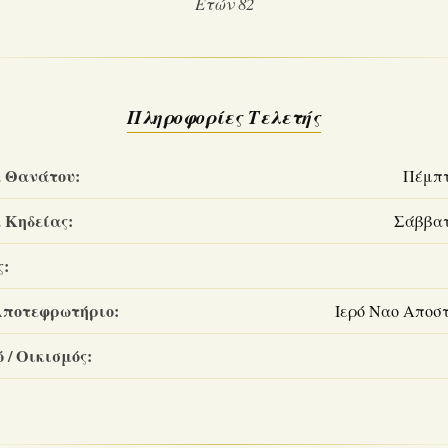
Ετών 82
Πληροφορίες Τελετής
 Θανάτου:
Πέμπτη
 Κηδείας:
Σάββατο
ς:
Αποτεφρωτήριο:
Ιερό Ναο Αποσ
 / Οικισμός: