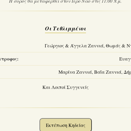
Η σορός θα μεταφερθεί στον Ιερό Ναό στις 11:00 π.μ.
Οι Τεθλιμμένοι
Γεώργιος & Άγγελα Ζαννιά, Θωμάς & Ν
ντροφος:
Ευαγ
Μαρίνα Ζαννιά, Βαΐα Ζαννιά, Δή
Και Λοιποί Συγγενείς
Εκτύπωση Κηδείας