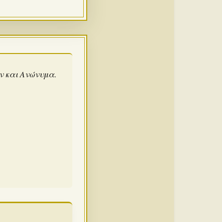
άν και Ανώνυμα.