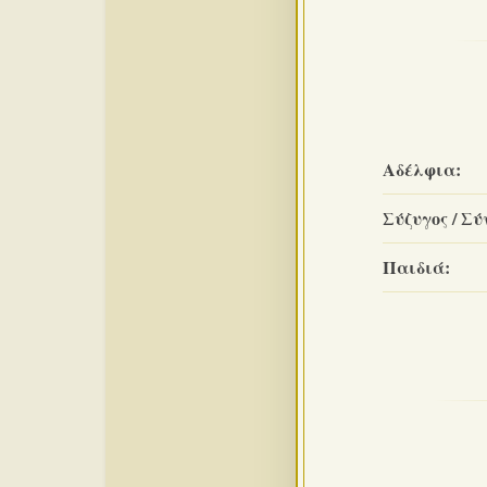
Αδέλφια:
Σύζυγος / Σύ
Παιδιά: