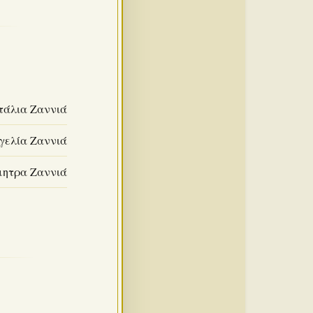
τάλια Ζαννιά
γελία Ζαννιά
μητρα Ζαννιά