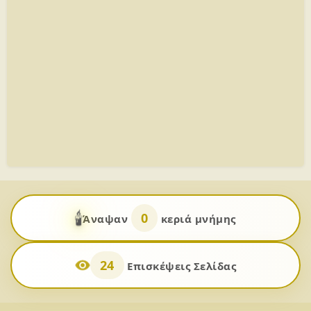
🕯️
0
Άναψαν
κεριά μνήμης
24
Επισκέψεις Σελίδας