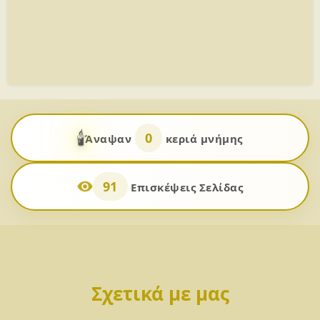
🕯️
0
Άναψαν
κεριά μνήμης
91
Επισκέψεις Σελίδας
Σχετικά με μας