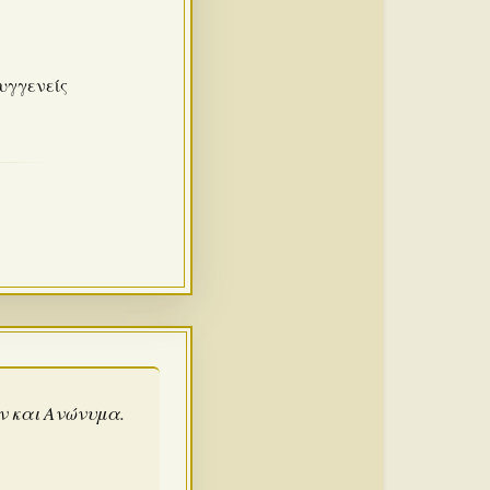
συγγενείς
άν και Ανώνυμα.