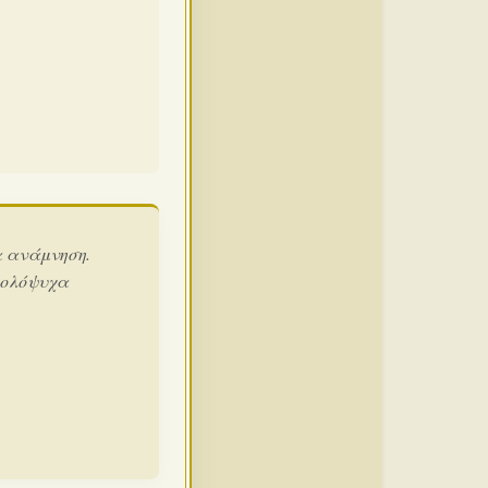
α ανάμνηση.
 ολόψυχα