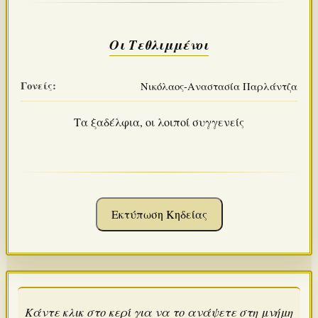
Οι Τεθλιμμένοι
Γονείς:
Νικόλαος-Αναστασία Παρλάντζα
Τα ξαδέλφια, οι λοιποί συγγενείς
Εκτύπωση Κηδείας
Κάντε κλικ στο κερί για να το ανάψετε στη μνήμη