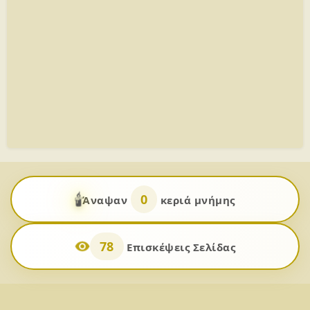
🕯️
0
Άναψαν
κεριά μνήμης
78
Επισκέψεις Σελίδας