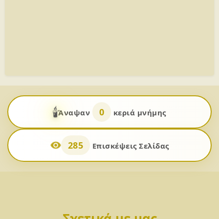
🕯️
0
Άναψαν
κεριά μνήμης
285
Επισκέψεις Σελίδας
Σχετικά με μας