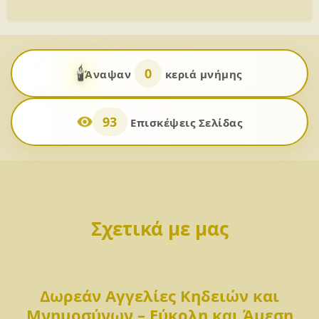
🕯️
0
Άναψαν
κεριά μνήμης
93
Επισκέψεις Σελίδας
Σχετικά με μας
Δωρεάν Αγγελίες Κηδειών και
Μνημοσύνων – Εύκολη και Άμεση