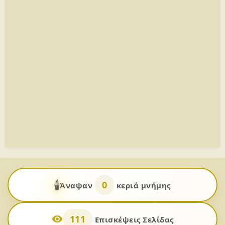
🕯️
0
Άναψαν
κεριά μνήμης
111
Επισκέψεις Σελίδας