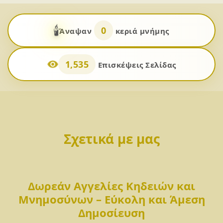
🕯️
0
Άναψαν
κεριά μνήμης
1,535
Επισκέψεις Σελίδας
Σχετικά με μας
Δωρεάν Αγγελίες Κηδειών και
Μνημοσύνων – Εύκολη και Άμεση
Δημοσίευση