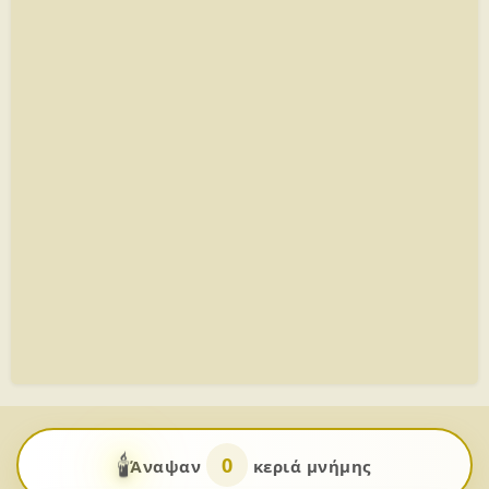
🕯️
0
Άναψαν
κεριά μνήμης