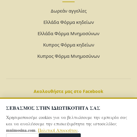
Δωρεάν αγγελίες
Ελλάδα Φόρμα κηδείων
Ελλάδα Φόρμα Μνημοσύνων
Κυπρος Φόρμα κηδείων
Κυπρος Φόρμα Μνημοσύνων
Ακολουθήστε μας στο Facebook
ΣΕΒΑΣΜΟΣ ΣΤΗΝ ΙΔΙΩΤΙΚΟΤΗΤΑ ΣΑΣ
Χρησιμοποιούμε cookies για να βελτιώσουμε την εμπειρία σας
και να αναλύσουμε την επισκεψιμότητα της ιστοσελίδας
mnimosina.com
.
Πολιτική Απορρήτου
.
© 2026 Powered By
mnimosina.com -
Πολιτική Απορρήτου