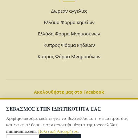
Δωρεάν αγγελίες
Ελλάδα Φόρμα κηδείων
Ελλάδα Φόρμα Μνημοσύνων
Κυπρος Φόρμα κηδείων
Κυπρος Φόρμα Μνημοσύνων
Ακολουθήστε μας στο Facebook
ΣΕΒΑΣΜΟΣ ΣΤΗΝ ΙΔΙΩΤΙΚΟΤΗΤΑ ΣΑΣ
Χρησιμοποιούμε cookies για να βελτιώσουμε την εμπειρία σας
και να αναλύσουμε την επισκεψιμότητα της ιστοσελίδας
mnimosina.com
.
Πολιτική Απορρήτου
.
© 2026 Powered By
mnimosina.com -
Πολιτική Απορρήτου