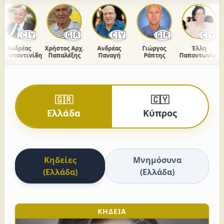
🇨🇾
🇬🇷
🇨🇾
🇬🇷
🇨🇾
Ανδρέας
Χρήστος Αρχ.
Ανδρέας
Γιώργος
Έλλη
νσταντινίδης
Παπαλέξης
Παναγή
Ράπτης
Παπαντωνίου
🇬🇷
🇨🇾
Ελλάδα
Κύπρος
Κηδείες
Μνημόσυνα
(Ελλάδα)
(Ελλάδα)
ΚΗΔΕΙΑ