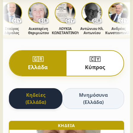
🇨🇾
🇬🇷
🇨🇾
🇬🇷
🇨🇾
Σταύρος
Αικατερίνη
ΛΟΥΚΙΑ
Αντώνιου Ηλ.
Ανδρέας
Δάμαλος
Θεριμιώτου
ΚΩΝΣΤΑΝΤΙΝΟΥ
Αντωνίου
Κωνσταντινίδης
🇬🇷
🇨🇾
Ελλάδα
Κύπρος
Κηδείες
Μνημόσυνα
(Ελλάδα)
(Ελλάδα)
ΚΗΔΕΙΑ