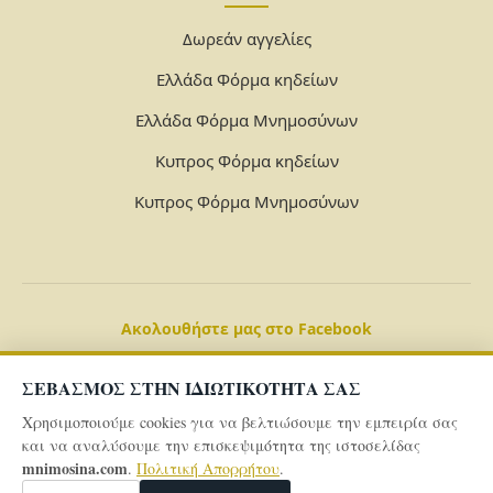
Δωρεάν αγγελίες
Ελλάδα Φόρμα κηδείων
Ελλάδα Φόρμα Μνημοσύνων
Κυπρος Φόρμα κηδείων
Κυπρος Φόρμα Μνημοσύνων
Ακολουθήστε μας στο Facebook
ΣΕΒΑΣΜΟΣ ΣΤΗΝ ΙΔΙΩΤΙΚΟΤΗΤΑ ΣΑΣ
Χρησιμοποιούμε cookies για να βελτιώσουμε την εμπειρία σας
και να αναλύσουμε την επισκεψιμότητα της ιστοσελίδας
mnimosina.com
.
Πολιτική Απορρήτου
.
© 2026 Powered By
mnimosina.com -
Πολιτική Απορρήτου