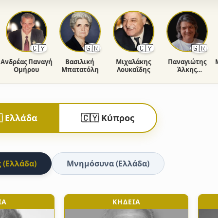
🇨🇾
🇬🇷
🇨🇾
🇬🇷
ρέας Παναγή
Βασιλική
Μιχαλάκης
Παναγιώτης
Μαρί
Ομήρου
Μπατατόλη
Λουκαΐδης
Άλκης
Φιορέντης
 Ελλάδα
🇨🇾 Κύπρος
 (Ελλάδα)
Μνημόσυνα (Ελλάδα)
ΙΑ
ΚΗΔΕΙΑ