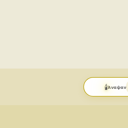
🕯️
Άναψαν