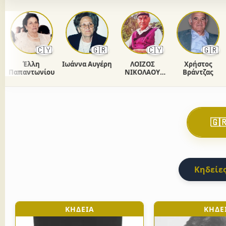
🇨🇾
🇬🇷
🇨🇾
🇬🇷
Έλλη
Ιωάννα Αυγέρη
ΛΟΙΖΟΣ
Χρήστος
Ανδ
απαντωνίου
ΝΙΚΟΛΑΟΥ
Βράντζας
ΧΡΙΣΤΟΔΟΥΛΟΥ
🇬
Κηδείες
ΚΗΔΕΙΑ
ΚΗΔΕ