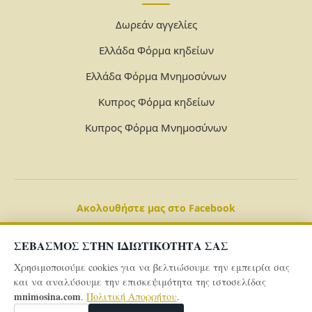
Δωρεάν αγγελίες
Ελλάδα Φόρμα κηδείων
Ελλάδα Φόρμα Μνημοσύνων
Κυπρος Φόρμα κηδείων
Κυπρος Φόρμα Μνημοσύνων
Ακολουθήστε μας στο Facebook
ΣΕΒΑΣΜΟΣ ΣΤΗΝ ΙΔΙΩΤΙΚΟΤΗΤΑ ΣΑΣ
Χρησιμοποιούμε cookies για να βελτιώσουμε την εμπειρία σας
και να αναλύσουμε την επισκεψιμότητα της ιστοσελίδας
mnimosina.com
.
Πολιτική Απορρήτου
.
© 2026 Powered By
mnimosina.com -
Πολιτική Απορρήτου