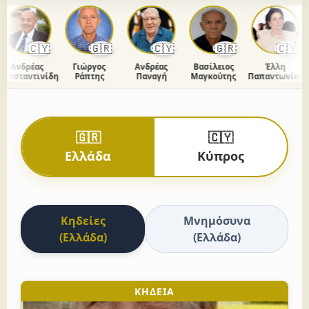
🇨🇾
🇬🇷
🇨🇾
🇬🇷
🇨🇾
Ανδρέας
Γιώργος
Ανδρέας
Βασίλειος
Έλλη
νσταντινίδης
Ράπτης
Παναγή
Μαγκούτης
Παπαντωνίου
🇬🇷
🇨🇾
Ελλάδα
Κύπρος
Κηδείες
Μνημόσυνα
(Ελλάδα)
(Ελλάδα)
ΚΗΔΕΙΑ