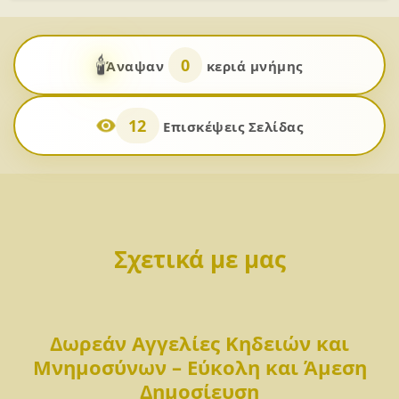
🕯️
0
Άναψαν
κεριά μνήμης
12
Επισκέψεις Σελίδας
Σχετικά με μας
Δωρεάν Αγγελίες Κηδειών και
Μνημοσύνων – Εύκολη και Άμεση
Δημοσίευση