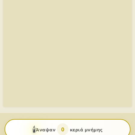
🕯️
0
Άναψαν
κεριά μνήμης