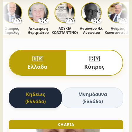
🇨🇾
🇬🇷
🇨🇾
🇬🇷
🇨🇾
Σταύρος
Αικατερίνη
ΛΟΥΚΙΑ
Αντώνιου Ηλ.
Ανδρέας
Δάμαλος
Θεριμιώτου
ΚΩΝΣΤΑΝΤΙΝΟΥ
Αντωνίου
Κωνσταντινίδης
🇬🇷
🇨🇾
Ελλάδα
Κύπρος
Κηδείες
Μνημόσυνα
(Ελλάδα)
(Ελλάδα)
ΚΗΔΕΙΑ