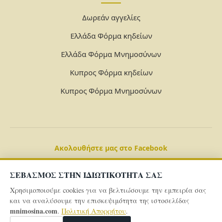
Δωρεάν αγγελίες
Ελλάδα Φόρμα κηδείων
Ελλάδα Φόρμα Μνημοσύνων
Κυπρος Φόρμα κηδείων
Κυπρος Φόρμα Μνημοσύνων
Ακολουθήστε μας στο Facebook
ΣΕΒΑΣΜΟΣ ΣΤΗΝ ΙΔΙΩΤΙΚΟΤΗΤΑ ΣΑΣ
Χρησιμοποιούμε cookies για να βελτιώσουμε την εμπειρία σας
και να αναλύσουμε την επισκεψιμότητα της ιστοσελίδας
mnimosina.com
.
Πολιτική Απορρήτου
.
© 2026 Powered By
mnimosina.com -
Πολιτική Απορρήτου