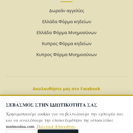
Δωρεάν αγγελίες
Ελλάδα Φόρμα κηδείων
Ελλάδα Φόρμα Μνημοσύνων
Κυπρος Φόρμα κηδείων
Κυπρος Φόρμα Μνημοσύνων
Ακολουθήστε μας στο Facebook
ΣΕΒΑΣΜΟΣ ΣΤΗΝ ΙΔΙΩΤΙΚΟΤΗΤΑ ΣΑΣ
Χρησιμοποιούμε cookies για να βελτιώσουμε την εμπειρία σας
και να αναλύσουμε την επισκεψιμότητα της ιστοσελίδας
mnimosina.com
.
Πολιτική Απορρήτου
.
© 2026 Powered By
mnimosina.com -
Πολιτική Απορρήτου