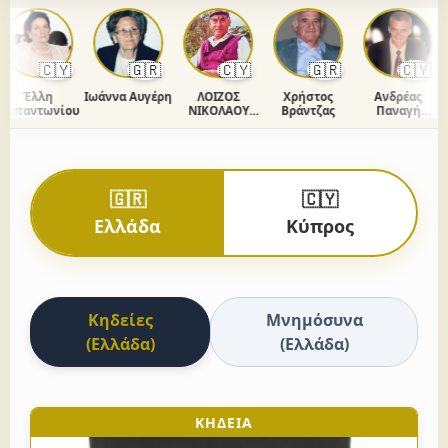
🇨🇾
🇬🇷
🇨🇾
🇬🇷
🇨🇾
Έλλη
Ιωάννα Αυγέρη
ΛΟΙΖΟΣ
Χρήστος
Ανδρέας
απαντωνίου
ΝΙΚΟΛΑΟΥ
Βράντζας
Παναγή
ΧΡΙΣΤΟΔΟΥΛΟΥ
Ομήρου
🇬🇷
🇨🇾
Ελλάδα
Κύπρος
Κηδείες
Μνημόσυνα
(Ελλάδα)
(Ελλάδα)
ΚΗΔΕΙΑ