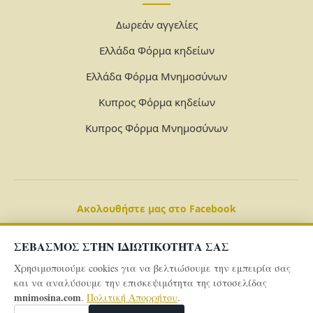
Δωρεάν αγγελίες
Ελλάδα Φόρμα κηδείων
Ελλάδα Φόρμα Μνημοσύνων
Κυπρος Φόρμα κηδείων
Κυπρος Φόρμα Μνημοσύνων
Ακολουθήστε μας στο Facebook
ΣΕΒΑΣΜΟΣ ΣΤΗΝ ΙΔΙΩΤΙΚΟΤΗΤΑ ΣΑΣ
Χρησιμοποιούμε cookies για να βελτιώσουμε την εμπειρία σας
και να αναλύσουμε την επισκεψιμότητα της ιστοσελίδας
mnimosina.com
.
Πολιτική Απορρήτου
.
© 2026 Powered By
mnimosina.com -
Πολιτική Απορρήτου