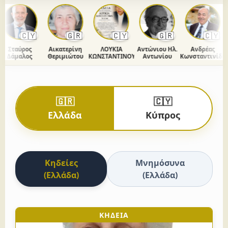
🇨🇾
🇬🇷
🇨🇾
🇬🇷
🇨🇾
Σταύρος
Αικατερίνη
ΛΟΥΚΙΑ
Αντώνιου Ηλ.
Ανδρέας
Δάμαλος
Θεριμιώτου
ΚΩΝΣΤΑΝΤΙΝΟΥ
Αντωνίου
Κωνσταντινίδης
🇬🇷
🇨🇾
Ελλάδα
Κύπρος
Κηδείες
Μνημόσυνα
(Ελλάδα)
(Ελλάδα)
ΚΗΔΕΙΑ