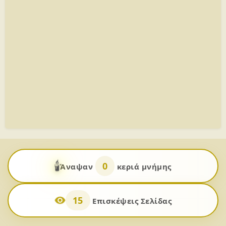
🕯️
0
Άναψαν
κεριά μνήμης
15
Επισκέψεις Σελίδας