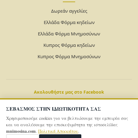
Δωρεάν αγγελίες
Ελλάδα Φόρμα κηδείων
Ελλάδα Φόρμα Μνημοσύνων
Κυπρος Φόρμα κηδείων
Κυπρος Φόρμα Μνημοσύνων
Ακολουθήστε μας στο Facebook
ΣΕΒΑΣΜΟΣ ΣΤΗΝ ΙΔΙΩΤΙΚΟΤΗΤΑ ΣΑΣ
Χρησιμοποιούμε cookies για να βελτιώσουμε την εμπειρία σας
και να αναλύσουμε την επισκεψιμότητα της ιστοσελίδας
mnimosina.com
.
Πολιτική Απορρήτου
.
© 2026 Powered By
mnimosina.com -
Πολιτική Απορρήτου