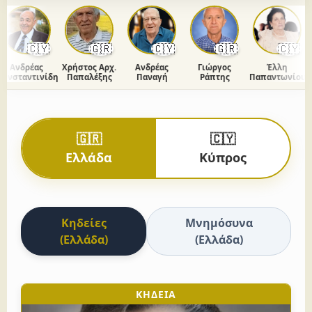
🇨🇾
🇬🇷
🇨🇾
🇬🇷
🇨🇾
Ανδρέας
Χρήστος Αρχ.
Ανδρέας
Γιώργος
Έλλη
σταντινίδης
Παπαλέξης
Παναγή
Ράπτης
Παπαντωνίου
🇬🇷
🇨🇾
Ελλάδα
Κύπρος
Κηδείες
Μνημόσυνα
(Ελλάδα)
(Ελλάδα)
ΚΗΔΕΙΑ