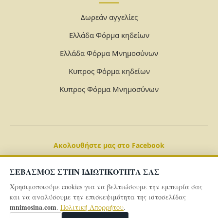
Δωρεάν αγγελίες
Ελλάδα Φόρμα κηδείων
Ελλάδα Φόρμα Μνημοσύνων
Κυπρος Φόρμα κηδείων
Κυπρος Φόρμα Μνημοσύνων
Ακολουθήστε μας στο Facebook
ΣΕΒΑΣΜΟΣ ΣΤΗΝ ΙΔΙΩΤΙΚΟΤΗΤΑ ΣΑΣ
Χρησιμοποιούμε cookies για να βελτιώσουμε την εμπειρία σας
και να αναλύσουμε την επισκεψιμότητα της ιστοσελίδας
mnimosina.com
.
Πολιτική Απορρήτου
.
© 2026 Powered By
mnimosina.com -
Πολιτική Απορρήτου