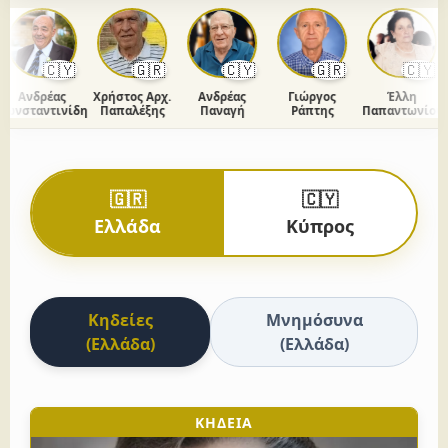
🇨🇾
🇬🇷
🇨🇾
🇬🇷
🇨🇾
Ανδρέας
Χρήστος Αρχ.
Ανδρέας
Γιώργος
Έλλη
νσταντινίδης
Παπαλέξης
Παναγή
Ράπτης
Παπαντωνίου
🇬🇷
🇨🇾
Ελλάδα
Κύπρος
Κηδείες
Μνημόσυνα
(Ελλάδα)
(Ελλάδα)
ΚΗΔΕΙΑ